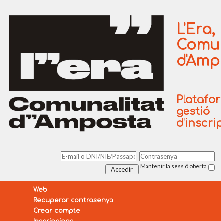
L'Era,
Comun
d'Amp
Platafo
gestió
d'inscri
Mantenir la sessió oberta
Web
Recuperar contrasenya
Crear compte
Inscripcions