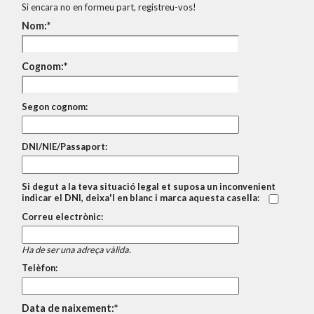
Si encara no en formeu part, registreu-vos!
Nom:
Cognom:
Segon cognom:
DNI/NIE/Passaport:
Si degut a la teva situació legal et suposa un inconvenient
indicar el DNI, deixa'l en blanc i marca aquesta casella:
Correu electrònic:
Ha de ser una adreça vàlida.
Telèfon:
Data de naixement: