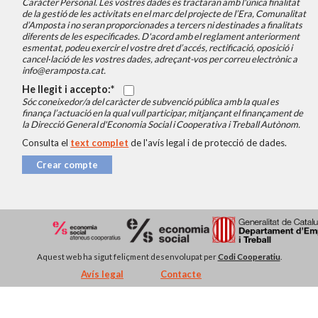
Caràcter Personal. Les vostres dades es tractaran amb l'única finalitat
de la gestió de les activitats en el marc del projecte de l’Era, Comunalitat
d’Amposta i no seran proporcionades a tercers ni destinades a finalitats
diferents de les especificades. D'acord amb el reglament anteriorment
esmentat, podeu exercir el vostre dret d’accés, rectificació, oposició i
cancel·lació de les vostres dades, adreçant-vos per correu electrònic a
info@eramposta.cat.
He llegit i accepto:
Sóc coneixedor/a del caràcter de subvenció pública amb la qual es
finança l’actuació en la qual vull participar, mitjançant el finançament de
la Direcció General d'Economia Social i Cooperativa i Treball Autònom.
Consulta el
text complet
de l'avís legal i de protecció de dades.
Crear compte
Aquest web ha sigut feliçment desenvolupat per
Codi Cooperatiu
.
Avís legal
Contacte