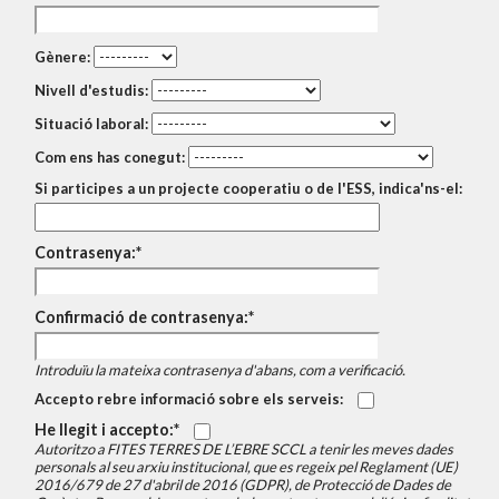
Gènere:
Nivell d'estudis:
Situació laboral:
Com ens has conegut:
Si participes a un projecte cooperatiu o de l'ESS, indica'ns-el:
Contrasenya:
Confirmació de contrasenya:
Introduïu la mateixa contrasenya d'abans, com a verificació.
Accepto rebre informació sobre els serveis:
He llegit i accepto:
Autoritzo a FITES TERRES DE L’EBRE SCCL a tenir les meves dades
personals al seu arxiu institucional, que es regeix pel Reglament (UE)
2016/679 de 27 d'abril de 2016 (GDPR), de Protecció de Dades de