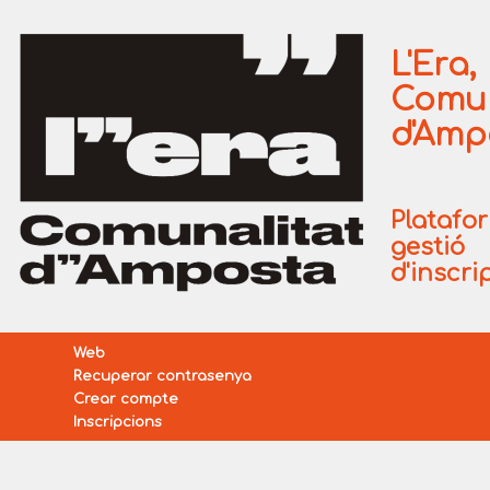
L'Era,
Comun
d'Amp
Platafo
gestió
d'inscri
Web
Recuperar contrasenya
Crear compte
Inscripcions